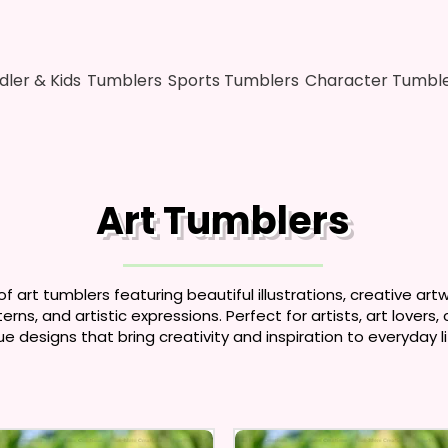
dler & Kids
Tumblers
Sports Tumblers
Character Tumbl
Art Tumblers
f art tumblers featuring beautiful illustrations, creative art
rns, and artistic expressions. Perfect for artists, art lovers
 designs that bring creativity and inspiration to everyday li