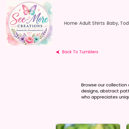
Home
Adult Shirts
Baby, Tod
Back To Tumblers
Browse our collection o
designs, abstract patte
who appreciates unique