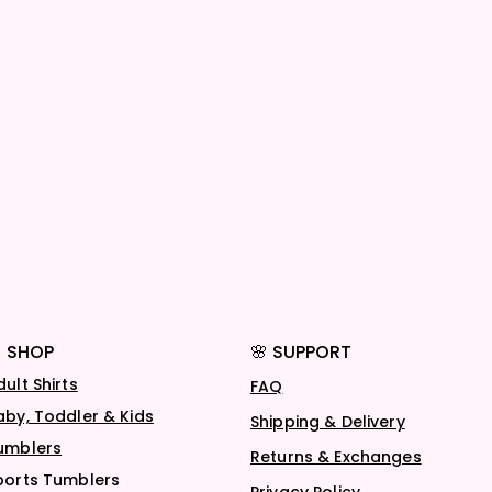
 SHOP
🌸 SUPPORT
dult Shirts
FAQ
aby, Toddler & Kids
Shipping & Delivery
umblers
Returns & Exchanges
ports Tumblers