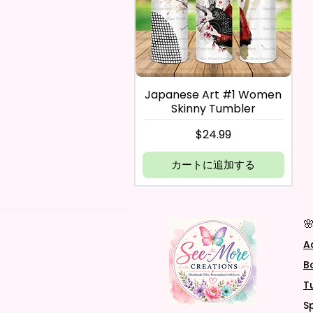
Japanese Art #1 Women
Skinny Tumbler
価格
$24.99
カートに追加する

A
B
T
S