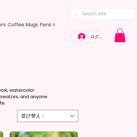
ers
Coffee Mugs
Pens
Hair Bows
Adult Shirts
Kitchen Tow
ログイン
work, watercolor
, creators, and anyone
fe.
並び替え：