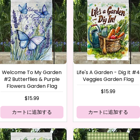
Welcome To My Garden
Life's A Garden - Dig It #4
#2 Butterflies & Purple
Veggies Garden Flag
Flowers Garden Flag
価格
$15.99
価格
$15.99
カートに追加する
カートに追加する