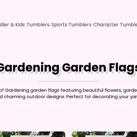
dler & Kids
Tumblers
Sports Tumblers
Character Tumbl
Gardening Garden Flag
of Gardening garden flags featuring beautiful flowers, garde
 charming outdoor designs. Perfect for decorating your yard