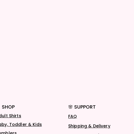
 SHOP
🌸 SUPPORT
dult Shirts
FAQ
aby, Toddler & Kids
Shipping & Delivery
umblers