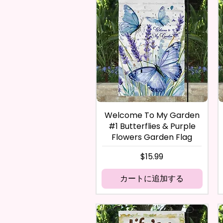
Welcome To My Garden
#1 Butterflies & Purple
Flowers Garden Flag
価格
$15.99
カートに追加する