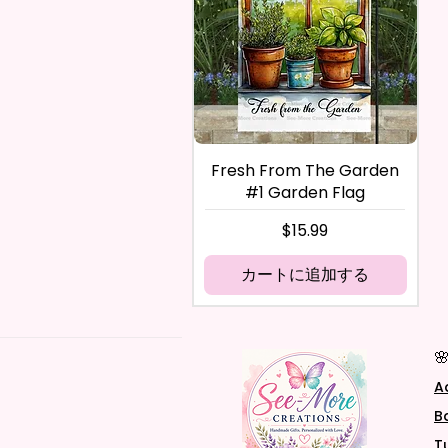
Fresh From The Garden
#1 Garden Flag
価格
$15.99
カートに追加する

A
B
T