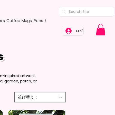
ers
Coffee Mugs
Pens
Hair Bows
Adult Shirts
Kitchen Tow
ログイン
s
n-inspired artwork,
, garden, porch, or
並び替え：