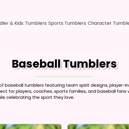
dler & Kids
Tumblers
Sports Tumblers
Character Tumbl
Baseball Tumblers
of baseball tumblers featuring team spirit designs, player-in
ct for players, coaches, sports families, and baseball fans
hile celebrating the sport they love.