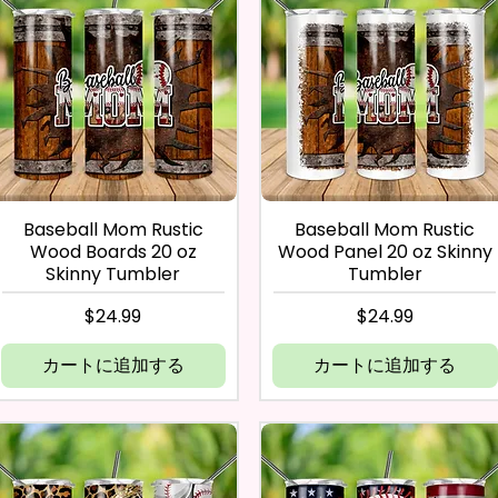
Baseball Mom Rustic
Baseball Mom Rustic
Wood Boards 20 oz
Wood Panel 20 oz Skinny
Skinny Tumbler
Tumbler
価格
価格
$24.99
$24.99
カートに追加する
カートに追加する