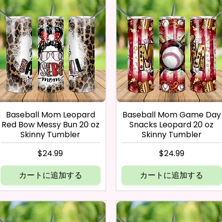
Baseball Mom Leopard
Baseball Mom Game Day
Red Bow Messy Bun 20 oz
Snacks Leopard 20 oz
Skinny Tumbler
Skinny Tumbler
価格
価格
$24.99
$24.99
カートに追加する
カートに追加する