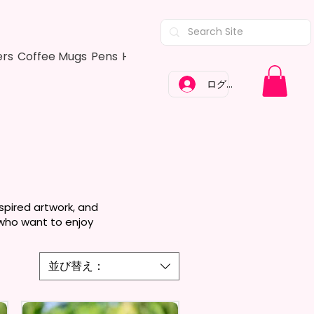
ers
Coffee Mugs
Pens
Hair Bows
Adult Shirts
Kitchen Tow
ログイン
spired artwork, and
 who want to enjoy
並び替え：