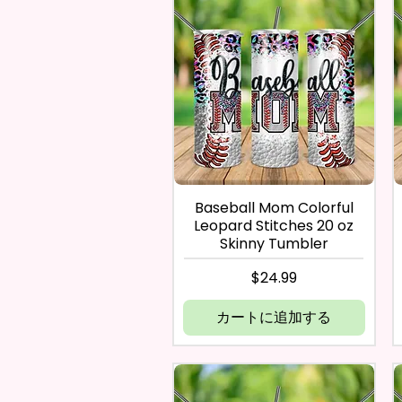
Baseball Mom Colorful
Leopard Stitches 20 oz
Skinny Tumbler
価格
$24.99
カートに追加する