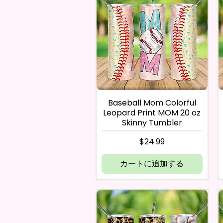
Baseball Mom Colorful
Leopard Print MOM 20 oz
Skinny Tumbler
価格
$24.99
カートに追加する