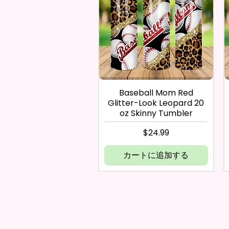
Baseball Mom Red
Glitter-Look Leopard 20
oz Skinny Tumbler
価格
$24.99
カートに追加する