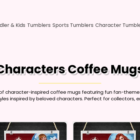
dler & Kids
Tumblers
Sports Tumblers
Character Tumbl
Characters Coffee Mug
 of character-inspired coffee mugs featuring fun fan-theme
yles inspired by beloved characters. Perfect for collectors, 