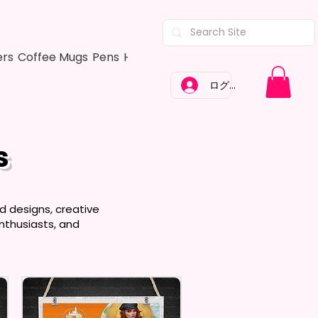
ers
Coffee Mugs
Pens
Hair Bows
Adult Shirts
Kitchen Tow
ログイン
s
d designs, creative
enthusiasts, and