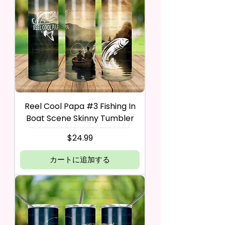
Reel Cool Papa #3 Fishing In
Boat Scene Skinny Tumbler
価格
$24.99
カートに追加する