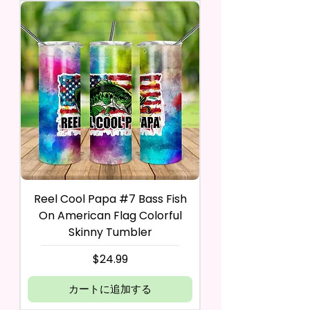
Reel Cool Papa #7 Bass Fish
On American Flag Colorful
Skinny Tumbler
価格
$24.99
カートに追加する