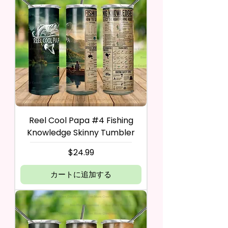
Reel Cool Papa #4 Fishing
Knowledge Skinny Tumbler
価格
$24.99
カートに追加する