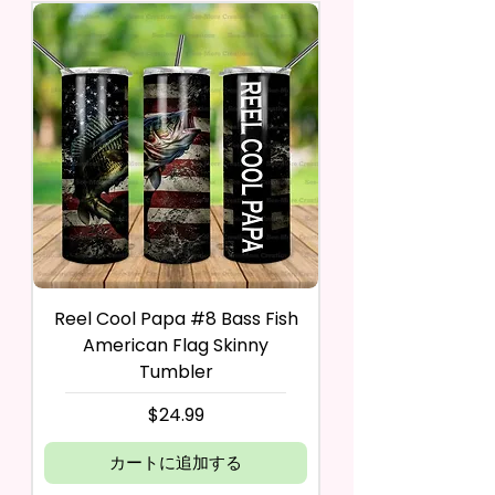
Reel Cool Papa #8 Bass Fish
American Flag Skinny
Tumbler
価格
$24.99
カートに追加する