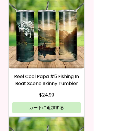
Reel Cool Papa #5 Fishing In
Boat Scene Skinny Tumbler
価格
$24.99
カートに追加する