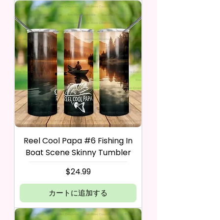
Reel Cool Papa #6 Fishing In
Boat Scene Skinny Tumbler
価格
$24.99
カートに追加する