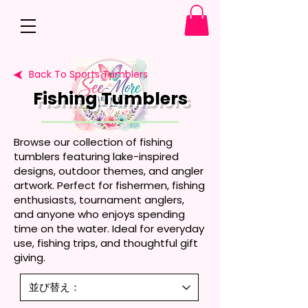
Back To Sports Tumblers
Fishing Tumblers
Browse our collection of fishing
tumblers featuring lake-inspired
designs, outdoor themes, and angler
artwork. Perfect for fishermen, fishing
enthusiasts, tournament anglers,
and anyone who enjoys spending
time on the water. Ideal for everyday
use, fishing trips, and thoughtful gift
giving.