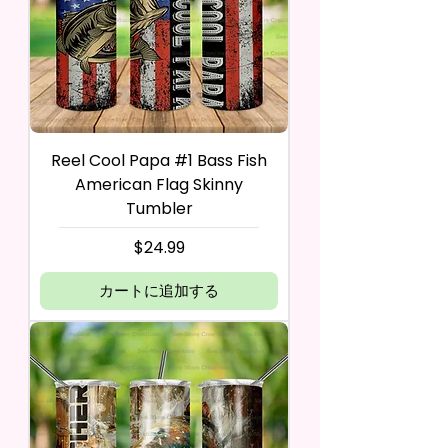
Reel Cool Papa #1 Bass Fish
American Flag Skinny
Tumbler
価格
$24.99
カートに追加する