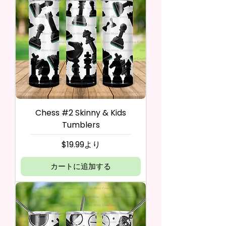
Chess #2 Skinny & Kids
Tumblers
セール価格
$19.99
より
カートに追加する