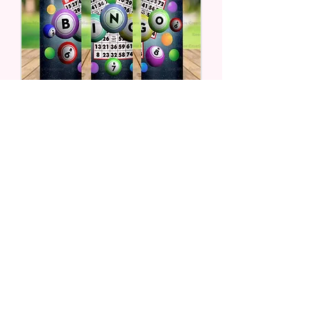
BINGO #1 Skinny Tumblers
価格
$24.99
カートに追加する
Handmade personalized gifts made with
heart. Shop tumblers, garden flags, shirts,