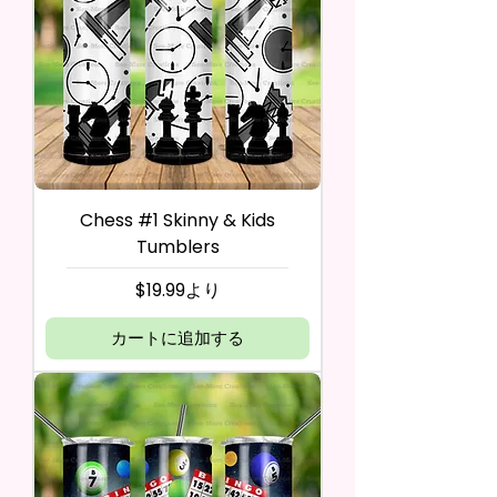
Chess #1 Skinny & Kids
Tumblers
セール価格
$19.99
より
カートに追加する