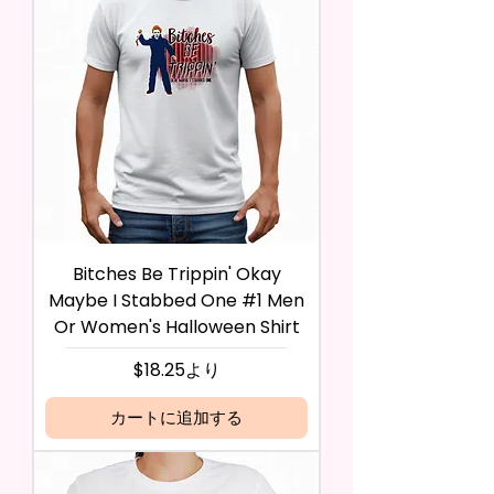
Bitches Be Trippin' Okay
Maybe I Stabbed One #1 Men
Or Women's Halloween Shirt
セール価格
$18.25
より
カートに追加する