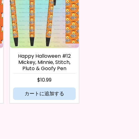
Happy Halloween #12
Mickey, Minnie, Stitch,
Pluto & Goofy Pen
価格
$10.99
カートに追加する