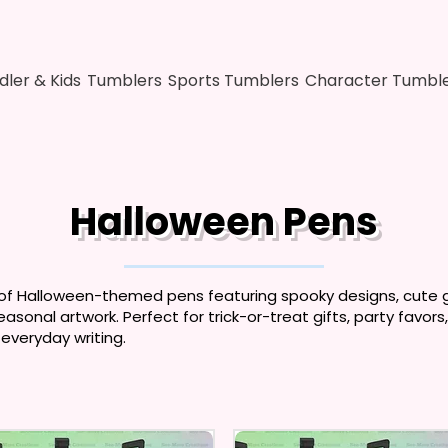
dler & Kids
Tumblers
Sports Tumblers
Character Tumbl
Halloween Pens
 of Halloween-themed pens featuring spooky designs, cute 
asonal artwork. Perfect for trick-or-treat gifts, party favors,
everyday writing.