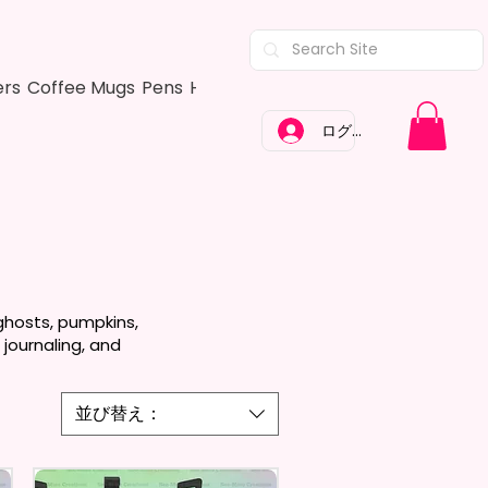
ers
Coffee Mugs
Pens
Hair Bows
Adult Shirts
Kitchen Tow
ログイン
ghosts, pumpkins,
 journaling, and
並び替え：