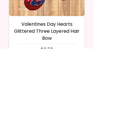
Valentines Day Hearts
Glittered Three Layered Hair
Bow
価格
$6.50
カートに追加する