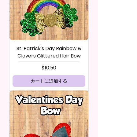
St. Patrick's Day Rainbow &
Clovers Glittered Hair Bow
価格
$10.50
カートに追加する