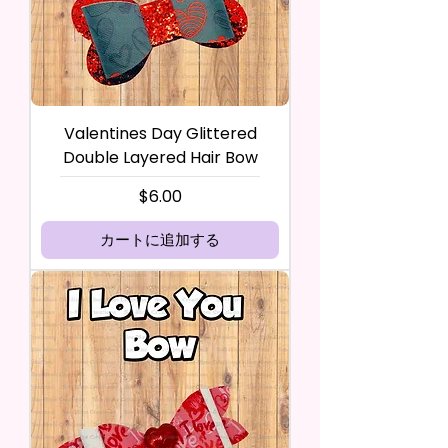
Valentines Day Glittered
Double Layered Hair Bow
価格
$6.00
カートに追加する