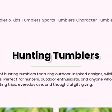
dler & Kids
Tumblers
Sports Tumblers
Character Tumbl
Hunting Tumblers
of hunting tumblers featuring outdoor-inspired designs, wildl
. Perfect for hunters, outdoor enthusiasts, and anyone who
nting trips, everyday use, and thoughtful gift giving.