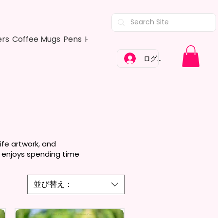
ers
Coffee Mugs
Pens
Hair Bows
Adult Shirts
Kitchen Tow
ログイン
ife artwork, and
 enjoys spending time
並び替え：