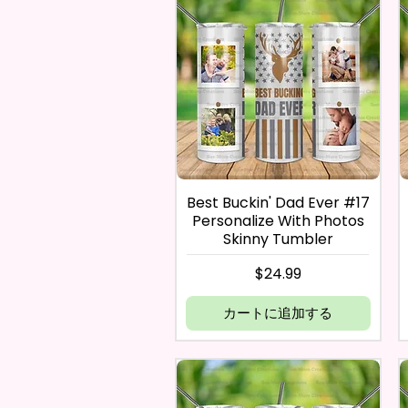
Best Buckin' Dad Ever #17
Personalize With Photos
Skinny Tumbler
価格
$24.99
カートに追加する