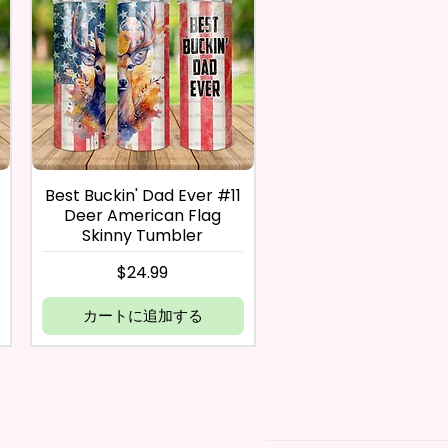
Best Buckin' Dad Ever #11
Deer American Flag
Skinny Tumbler
価格
$24.99
カートに追加する