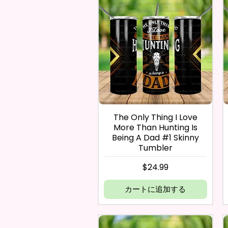
The Only Thing I Love
More Than Hunting Is
Being A Dad #1 Skinny
Tumbler
価格
$24.99
カートに追加する