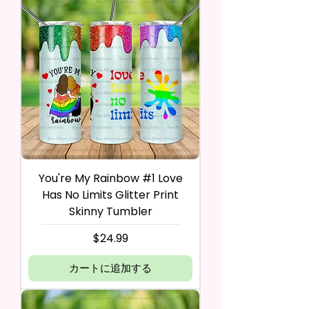
You're My Rainbow #1 Love
Has No Limits Glitter Print
Skinny Tumbler
価格
$24.99
カートに追加する