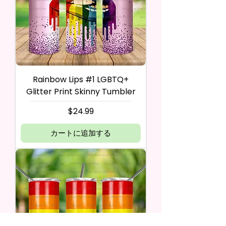
Rainbow Lips #1 LGBTQ+
Glitter Print Skinny Tumbler
価格
$24.99
カートに追加する