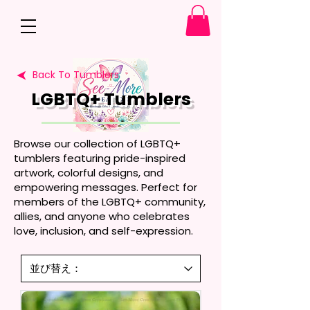
Back To Tumblers
LGBTQ+ Tumblers
Browse our collection of LGBTQ+
tumblers featuring pride-inspired
artwork, colorful designs, and
empowering messages. Perfect for
members of the LGBTQ+ community,
allies, and anyone who celebrates
love, inclusion, and self-expression.