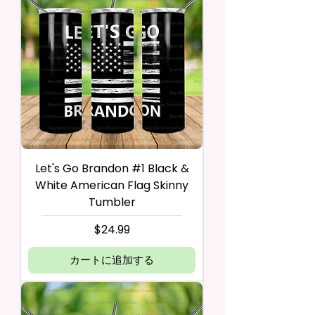
Let's Go Brandon #1 Black &
White American Flag Skinny
Tumbler
価格
$24.99
カートに追加する