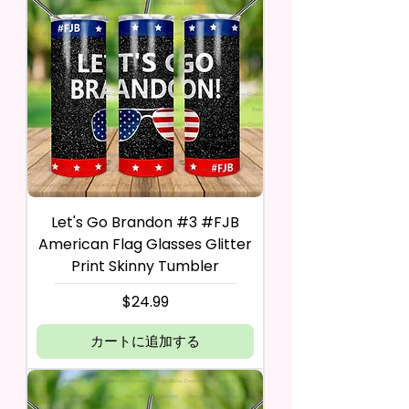
Let's Go Brandon #3 #FJB
American Flag Glasses Glitter
Print Skinny Tumbler
価格
$24.99
カートに追加する