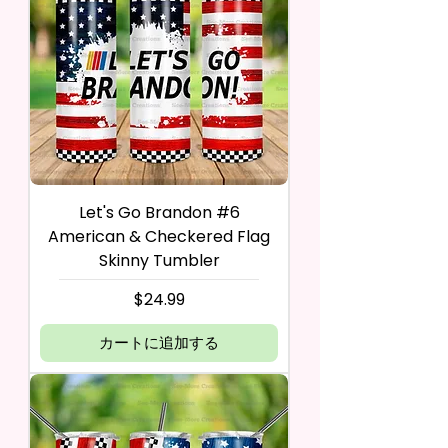
Let's Go Brandon #6
American & Checkered Flag
Skinny Tumbler
価格
$24.99
カートに追加する