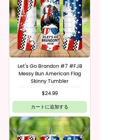
Let's Go Brandon #7 #FJB
Messy Bun American Flag
Skinny Tumbler
価格
$24.99
カートに追加する