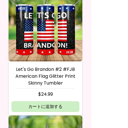
Let's Go Brandon #2 #FJB
American Flag Glitter Print
Skinny Tumbler
価格
$24.99
カートに追加する