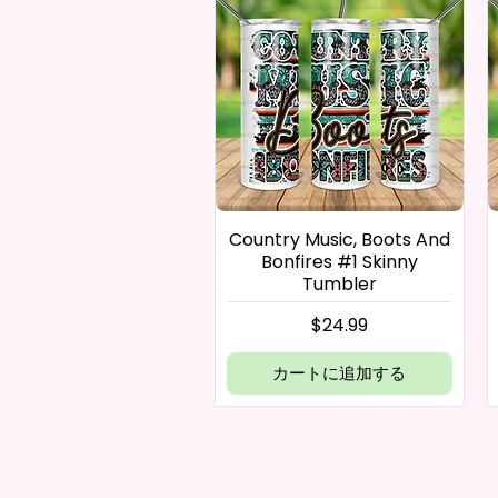
Country Music, Boots And
Bonfires #1 Skinny
Tumbler
価格
$24.99
カートに追加する