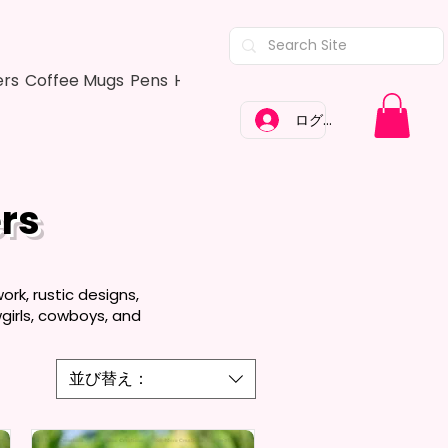
ers
Coffee Mugs
Pens
Hair Bows
Adult Shirts
Kitchen Tow
ログイン
rs
rk, rustic designs,
girls, cowboys, and
並び替え：