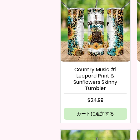
Country Music #1
Leopard Print &
Sunflowers Skinny
Tumbler
価格
$24.99
カートに追加する