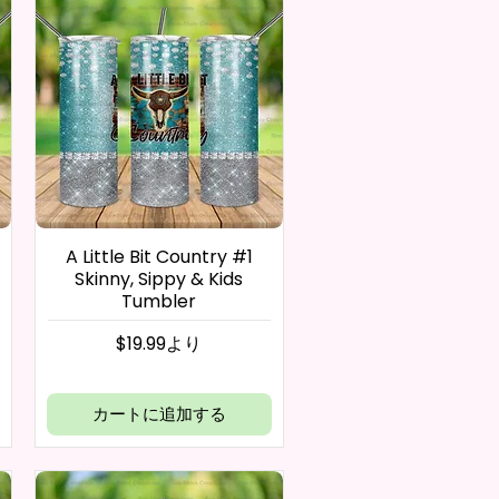
A Little Bit Country #1
Skinny, Sippy & Kids
Tumbler
セール価格
$19.99
より
カートに追加する