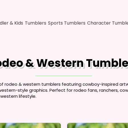
dler & Kids
Tumblers
Sports Tumblers
Character Tumbl
odeo & Western Tumble
of rodeo & western tumblers featuring cowboy-inspired artwo
stern-style graphics. Perfect for rodeo fans, ranchers, cow
estern lifestyle.