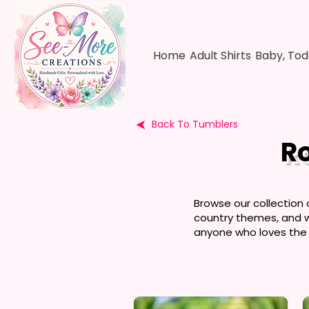
Home
Adult Shirts
Baby, Tod
Back To Tumblers
R
Browse our collection 
country themes, and we
anyone who loves the w