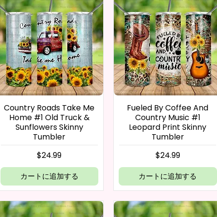
Country Roads Take Me
Fueled By Coffee And
Home #1 Old Truck &
Country Music #1
Sunflowers Skinny
Leopard Print Skinny
Tumbler
Tumbler
価格
価格
$24.99
$24.99
カートに追加する
カートに追加する