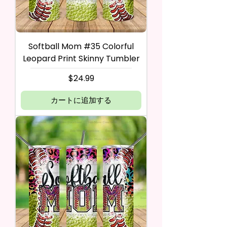
Softball Mom #35 Colorful
Leopard Print Skinny Tumbler
価格
$24.99
カートに追加する