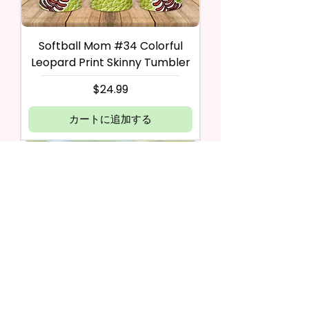
Softball Mom #34 Colorful
Leopard Print Skinny Tumbler
価格
$24.99
カートに追加する