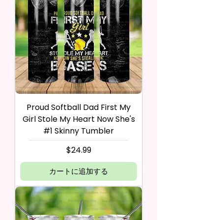
Proud Softball Dad First My
Girl Stole My Heart Now She's
#1 Skinny Tumbler
価格
$24.99
カートに追加する