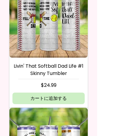
Livin' That Softball Dad Life #1
Skinny Tumbler
価格
$24.99
カートに追加する