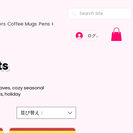
ers
Coffee Mugs
Pens
Hair Bows
Adult Shirts
Kitchen Tow
ログイン
ts
eaves, cozy seasonal
s, holiday
並び替え：