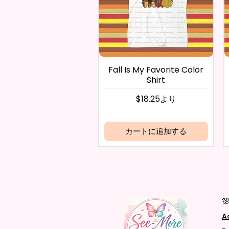
Fall Is My Favorite Color
Shirt
セール価格
$18.25
より
カートに追加する

A