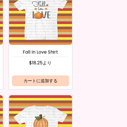
Fall In Love Shirt
セール価格
$18.25
より
カートに追加する