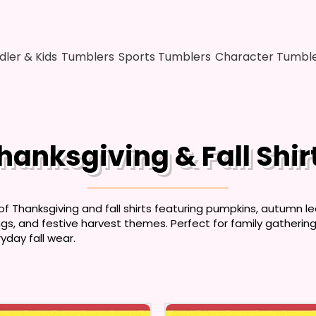
dler & Kids
Tumblers
Sports Tumblers
Character Tumbl
hanksgiving & Fall Shir
of Thanksgiving and fall shirts featuring pumpkins, autumn l
ngs, and festive harvest themes. Perfect for family gathering
yday fall wear.