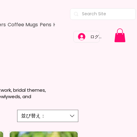
ers
Coffee Mugs
Pens
Hair Bows
Adult Shirts
Kitchen Tow
ログイン
work, bridal themes,
newlyweds, and
並び替え：