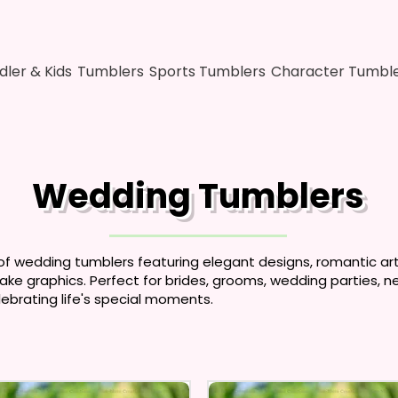
dler & Kids
Tumblers
Sports Tumblers
Character Tumbl
Wedding Tumblers
of wedding tumblers featuring elegant designs, romantic art
ke graphics. Perfect for brides, grooms, wedding parties, 
elebrating life's special moments.