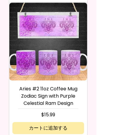
Aries #2 11oz Coffee Mug
Zodiac Sign with Purple
Celestial Ram Design
価格
$15.99
カートに追加する