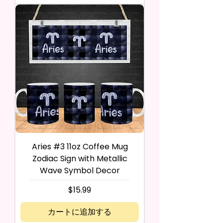
Aries #3 11oz Coffee Mug
Zodiac Sign with Metallic
Wave Symbol Decor
価格
$15.99
カートに追加する