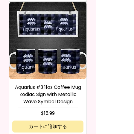
Aquarius #3 11oz Coffee Mug
Zodiac Sign with Metallic
Wave Symbol Design
価格
$15.99
カートに追加する