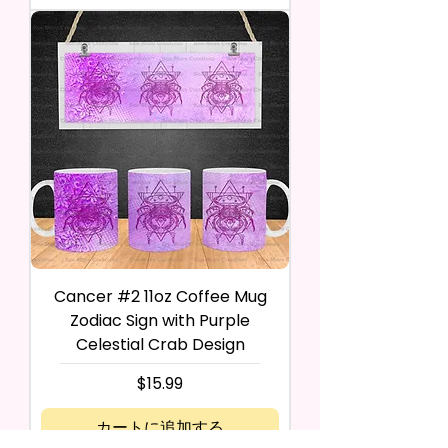
Cancer #2 11oz Coffee Mug
Zodiac Sign with Purple
Celestial Crab Design
価格
$15.99
カートに追加する