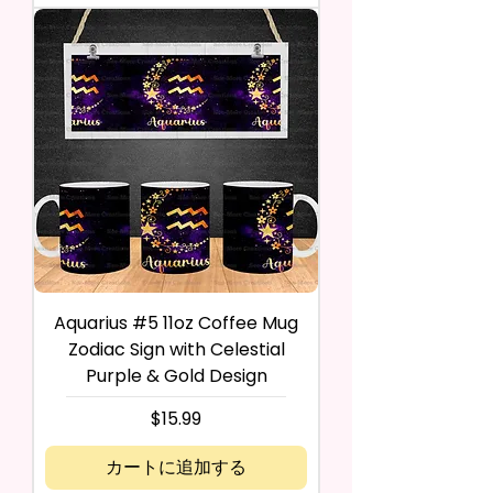
Aquarius #5 11oz Coffee Mug
Zodiac Sign with Celestial
Purple & Gold Design
価格
$15.99
カートに追加する