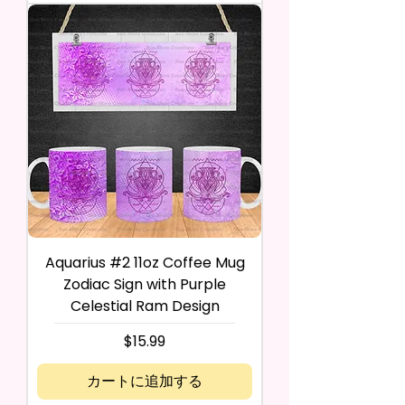
Aquarius #2 11oz Coffee Mug
Zodiac Sign with Purple
Celestial Ram Design
価格
$15.99
カートに追加する