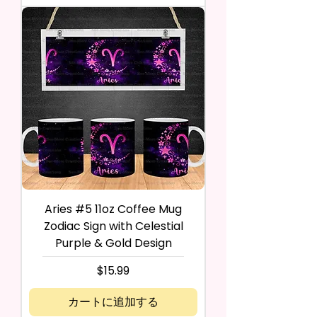
Aries #5 11oz Coffee Mug
Zodiac Sign with Celestial
Purple & Gold Design
価格
$15.99
カートに追加する