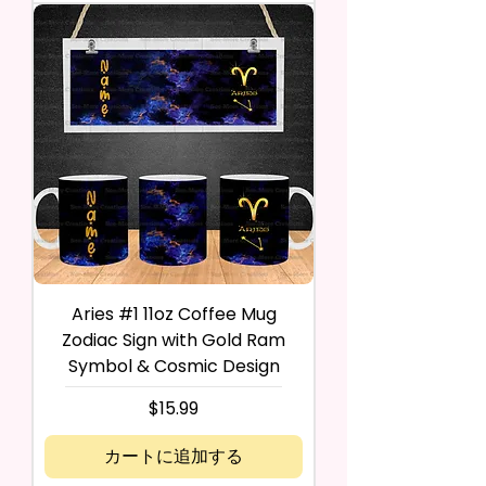
Aries #1 11oz Coffee Mug
Zodiac Sign with Gold Ram
Symbol & Cosmic Design
価格
$15.99
カートに追加する