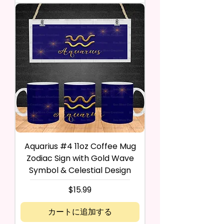
Aquarius #4 11oz Coffee Mug
Zodiac Sign with Gold Wave
Symbol & Celestial Design
価格
$15.99
カートに追加する