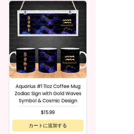
Aquarius #1 11oz Coffee Mug
Zodiac Sign with Gold Waves
Symbol & Cosmic Design
価格
$15.99
カートに追加する