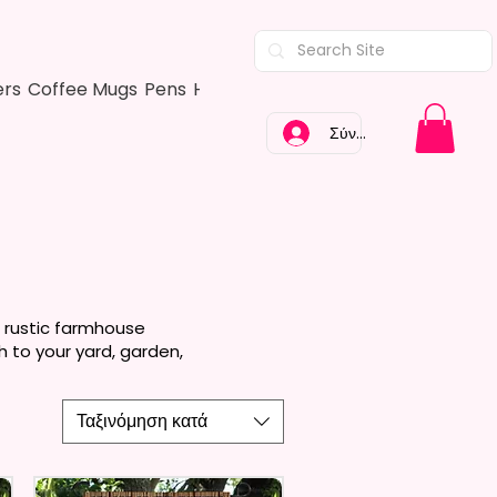
ers
Coffee Mugs
Pens
Hair Bows
Adult Shirts
Kitchen Tow
Σύνδεση
, rustic farmhouse
 to your yard, garden,
Ταξινόμηση κατά